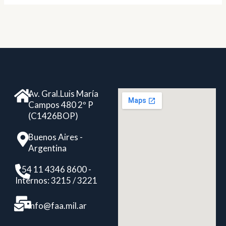
Av. Gral.Luis María
Campos 480 2º P
(C1426BOP)
Buenos Aires -
Argentina
+ 54 11 4346 8600 -
Internos: 3215 / 3221
info@faa.mil.ar