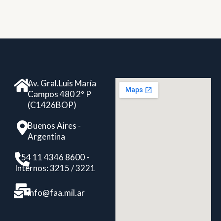
Av. Gral.Luis María
Campos 480 2º P
(C1426BOP)
Buenos Aires -
Argentina
+ 54 11 4346 8600 -
Internos: 3215 / 3221
info@faa.mil.ar