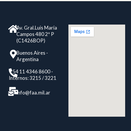
Av. Gral.Luis María
Campos 480 2º P
(C1426BOP)
Buenos Aires -
Argentina
+ 54 11 4346 8600 -
Internos: 3215 / 3221
info@faa.mil.ar