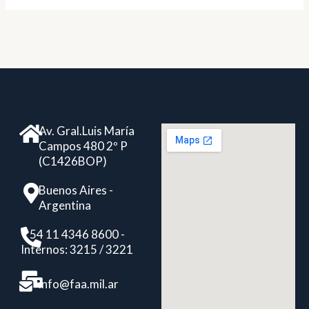
Av. Gral.Luis María
Campos 480 2º P
(C1426BOP)
Buenos Aires -
Argentina
+ 54 11 4346 8600 -
Internos: 3215 / 3221
info@faa.mil.ar