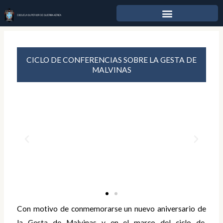
Ir
al
contenido
CICLO DE CONFERENCIAS SOBRE LA GESTA DE
MALVINAS
Con motivo de conmemorarse un nuevo aniversario de
la Gesta de Malvinas y en el marco del ciclo de