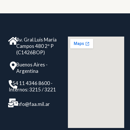
Av. Gral.Luis María
Campos 480 2º P
(C1426BOP)
Buenos Aires -
Argentina
+ 54 11 4346 8600 -
Internos: 3215 / 3221
info@faa.mil.ar