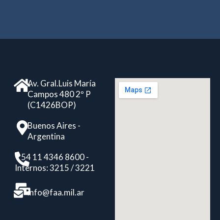
Av. Gral.Luis María
Campos 480 2º P
(C1426BOP)
Buenos Aires -
Argentina
+ 54 11 4346 8600 -
Internos: 3215 / 3221
info@faa.mil.ar